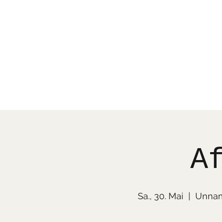
Celtic and more
A
Sa., 30. Mai
  |  
Unname