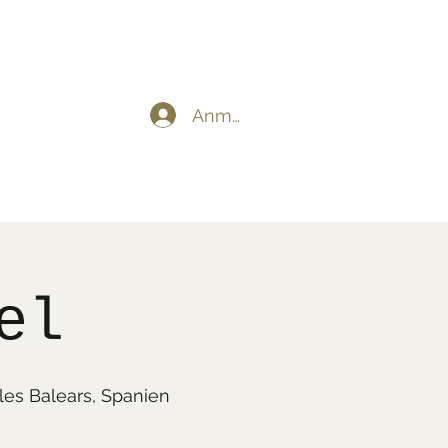
Anmelden
bea@stuebler.net
el
les Balears, Spanien