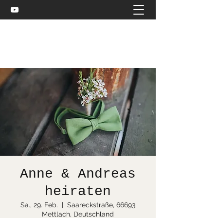
Celtic and more
bea@stuebler.net
Anne & Andreas
heiraten
Sa., 29. Feb.
  |  
Saareckstraße, 66693
Mettlach, Deutschland