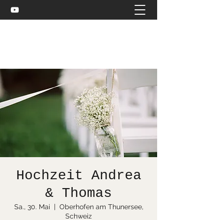
Celtic and more
bea@stuebler.net
Hochzeit Andrea
& Thomas
Sa., 30. Mai
  |  
Oberhofen am Thunersee,
Schweiz