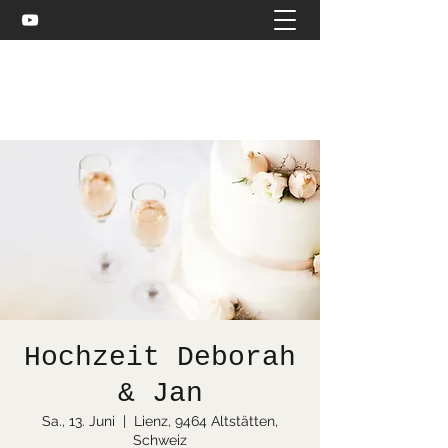
Celtic and more
bea@stuebler.net
Hochzeit Deborah
& Jan
Sa., 13. Juni
  |  
Lienz, 9464 Altstätten,
Schweiz