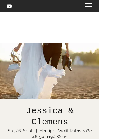
Celtic and more
bea@stuebler.net
Jessica &
Clemens
Sa., 26. Sept.
  |  
Heuriger Wolff Rathstraße
46-50, 1190 Wien